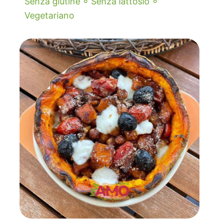
◦
◦
Senza glutine
Senza lattosio
Vegetariano