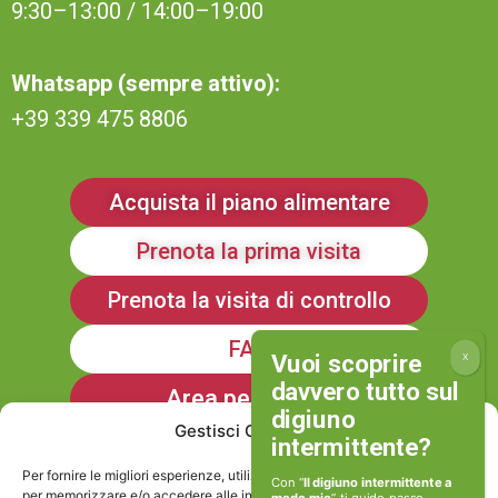
9:30–13:00 / 14:00–19:00
Whatsapp (sempre attivo):
+39 339 475 8806
Acquista il piano alimentare
Prenota la prima visita
Prenota la visita di controllo
FAQ
Area personale
Gestisci Consenso
Iscriviti alla Newsletter
Per fornire le migliori esperienze, utilizziamo tecnologie come i cookie
Con “
Il digiuno intermittente a
per memorizzare e/o accedere alle informazioni del dispositivo. Il
modo mio
” ti guido passo