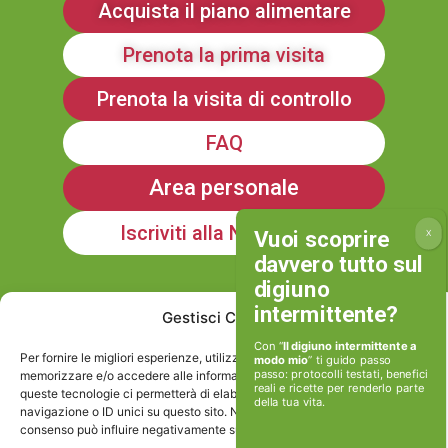
Acquista il piano alimentare
Prenota la prima visita
Prenota la visita di controllo
FAQ
Area personale
Iscriviti alla Newsletter
Informativa sulla Privacy
Gestisci Consenso
Con “
Il digiuno intermittente a
Per fornire le migliori esperienze, utilizziamo tecnologie come i cookie per
modo mio
” ti guido passo
Cookie policy
passo: protocolli testati, benefici
memorizzare e/o accedere alle informazioni del dispositivo. Il consenso a
reali e ricette per renderlo parte
queste tecnologie ci permetterà di elaborare dati come il comportamento di
della tua vita.
navigazione o ID unici su questo sito. Non acconsentire o ritirare il
Viviamoinforma stp srl
consenso può influire negativamente su alcune caratteristiche e funzioni.