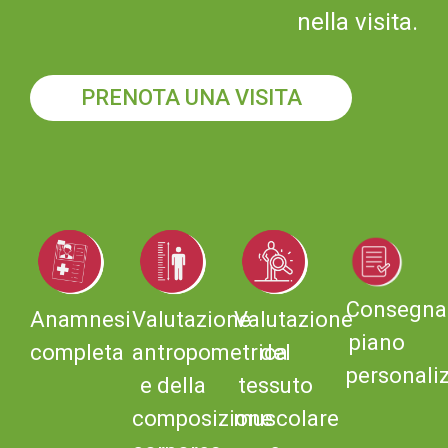
nella visita.
PRENOTA UNA VISITA
Consegna
Anamnesi
Valutazione
Valutazione
piano
completa
antropometrica
del
personali
e della
tessuto
composizione
muscolare