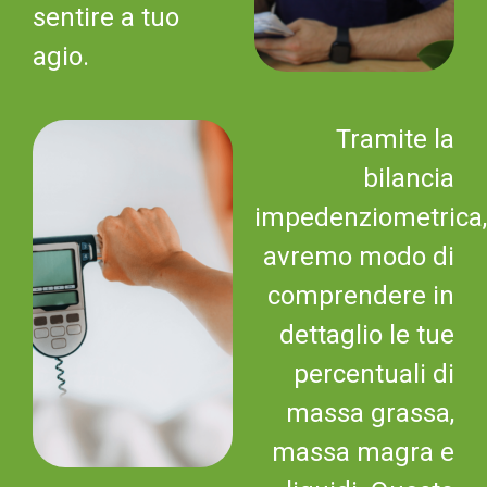
sentire a tuo
agio.
Tramite la
bilancia
impedenziometrica,
avremo modo di
comprendere in
dettaglio le tue
percentuali di
massa grassa,
massa magra e