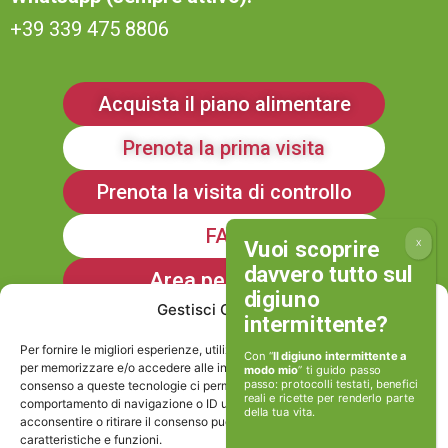
+39 339 475 8806
Acquista il piano alimentare
Prenota la prima visita
Prenota la visita di controllo
FAQ
Area personale
Gestisci Consenso
Iscriviti alla Newsletter
Per fornire le migliori esperienze, utilizziamo tecnologie come i cookie
Con “
Il digiuno intermittente a
per memorizzare e/o accedere alle informazioni del dispositivo. Il
modo mio
” ti guido passo
passo: protocolli testati, benefici
consenso a queste tecnologie ci permetterà di elaborare dati come il
reali e ricette per renderlo parte
Informativa sulla Privacy
comportamento di navigazione o ID unici su questo sito. Non
della tua vita.
acconsentire o ritirare il consenso può influire negativamente su alcune
caratteristiche e funzioni.