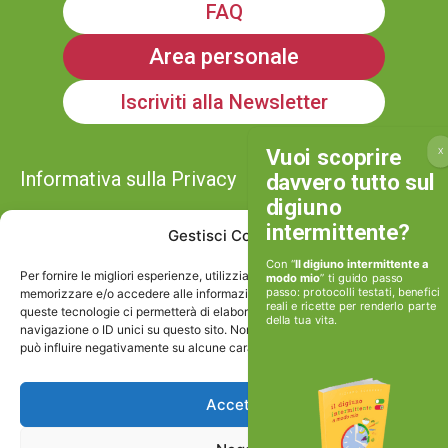
FAQ
Area personale
Iscriviti alla Newsletter
Informativa sulla Privacy
Gestisci Consenso
Cookie policy
Con “
Il digiuno intermittente a
Per fornire le migliori esperienze, utilizziamo tecnologie come i cookie per
modo mio
” ti guido passo
passo: protocolli testati, benefici
Viviamoinforma stp srl
memorizzare e/o accedere alle informazioni del dispositivo. Il consenso a
reali e ricette per renderlo parte
queste tecnologie ci permetterà di elaborare dati come il comportamento di
P.IVA e Cod.Fisc: 17506171002
della tua vita.
navigazione o ID unici su questo sito. Non acconsentire o ritirare il consenso
può influire negativamente su alcune caratteristiche e funzioni.
Via Caio Canuleio 127, Roma
Accetta