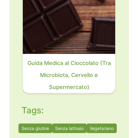
Guida Medica al Cioccolato (Tra
Microbiota, Cervello e
Supermercato)
Tags:
Senza glutine
Senza lattosio
Vegetariano