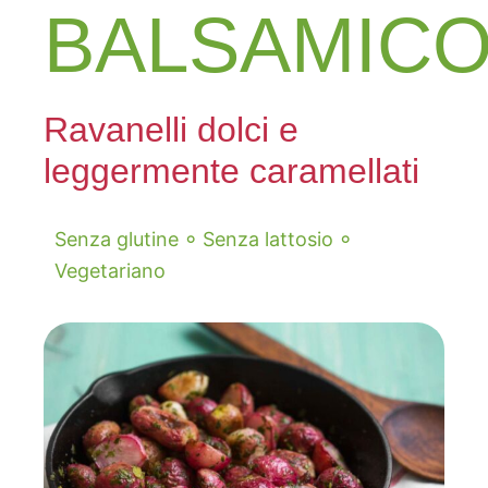
BALSAMIC
Ravanelli dolci e
leggermente caramellati
◦
◦
Senza glutine
Senza lattosio
Vegetariano