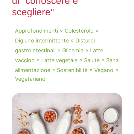
di "conoscere e
scegliere"
◦
◦
Approfondimenti
Colesterolo
◦
Digiuno intermittente
Disturbi
◦
◦
gastrointestinali
Glicemia
Latte
◦
◦
◦
vaccino
Latte vegetale
Salute
Sana
◦
◦
◦
alimentazione
Sostenibilità
Vegano
Vegetariano