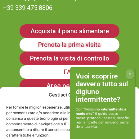
+39 339 475 8806
Acquista il piano alimentare
Prenota la prima visita
Prenota la visita di controllo
FAQ
Area personale
Gestisci Consenso
Iscriviti alla Newsletter
Per fornire le migliori esperienze, utilizziamo tecnologie come i cookie
Con “
Il digiuno intermittente a
per memorizzare e/o accedere alle informazioni del dispositivo. Il
modo mio
” ti guido passo
passo: protocolli testati, benefici
consenso a queste tecnologie ci permetterà di elaborare dati come il
reali e ricette per renderlo parte
Informativa sulla Privacy
comportamento di navigazione o ID unici su questo sito. Non
della tua vita.
acconsentire o ritirare il consenso può influire negativamente su alcune
caratteristiche e funzioni.