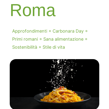
Roma
◦
◦
Approfondimenti
Carbonara Day
◦
◦
Primi romani
Sana alimentazione
◦
Sostenibilità
Stile di vita