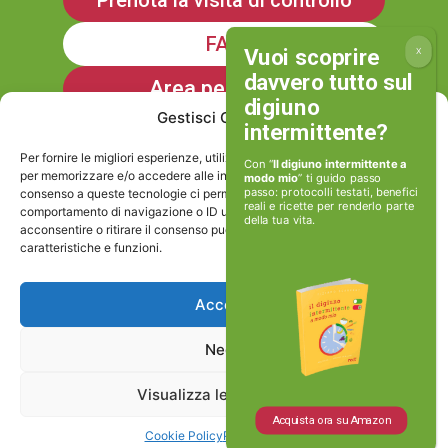
FAQ
Area personale
Gestisci Consenso
Iscriviti alla Newsletter
Per fornire le migliori esperienze, utilizziamo tecnologie come i cookie
Con “
Il digiuno intermittente a
per memorizzare e/o accedere alle informazioni del dispositivo. Il
modo mio
” ti guido passo
passo: protocolli testati, benefici
consenso a queste tecnologie ci permetterà di elaborare dati come il
reali e ricette per renderlo parte
Informativa sulla Privacy
comportamento di navigazione o ID unici su questo sito. Non
della tua vita.
acconsentire o ritirare il consenso può influire negativamente su alcune
caratteristiche e funzioni.
Cookie policy
Accetta
Viviamoinforma stp srl
Nega
P.IVA e Cod.Fisc: 17506171002
Visualizza le preferenze
Via Caio Canuleio 127, Roma
Acquista ora su Amazon
Cookie Policy
Privacy Policy