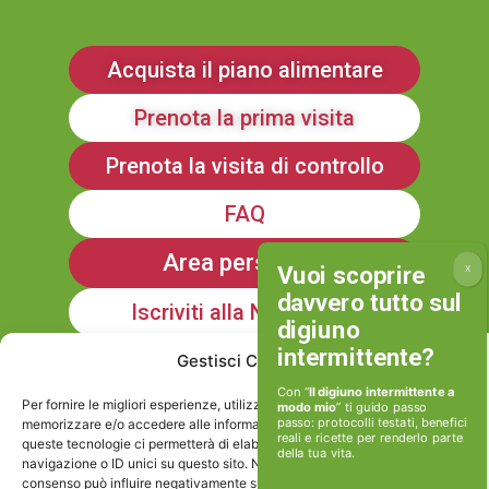
Acquista il piano alimentare
Prenota la prima visita
Prenota la visita di controllo
FAQ
Area personale
Iscriviti alla Newsletter
Gestisci Consenso
Informativa sulla Privacy
Con “
Il digiuno intermittente a
Per fornire le migliori esperienze, utilizziamo tecnologie come i cookie per
modo mio
” ti guido passo
passo: protocolli testati, benefici
memorizzare e/o accedere alle informazioni del dispositivo. Il consenso a
reali e ricette per renderlo parte
queste tecnologie ci permetterà di elaborare dati come il comportamento di
della tua vita.
Cookie policy
navigazione o ID unici su questo sito. Non acconsentire o ritirare il
consenso può influire negativamente su alcune caratteristiche e funzioni.