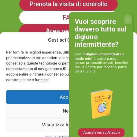
Prenota la visita di controllo
FAQ
Area personale
Gestisci Consenso
Iscriviti alla Newsletter
Per fornire le migliori esperienze, utilizziamo tecnologie come i cookie
Con “
Il digiuno intermittente a
per memorizzare e/o accedere alle informazioni del dispositivo. Il
modo mio
” ti guido passo
passo: protocolli testati, benefici
consenso a queste tecnologie ci permetterà di elaborare dati come il
Informativa sulla Privacy
reali e ricette per renderlo parte
comportamento di navigazione o ID unici su questo sito. Non
della tua vita.
acconsentire o ritirare il consenso può influire negativamente su alcune
caratteristiche e funzioni.
Cookie policy
Accetta
Viviamoinforma stp srl
Nega
P.IVA e Cod.Fisc: 17506171002
Visualizza le preferenze
Via Caio Canuleio 127, Roma
Acquista ora su Amazon