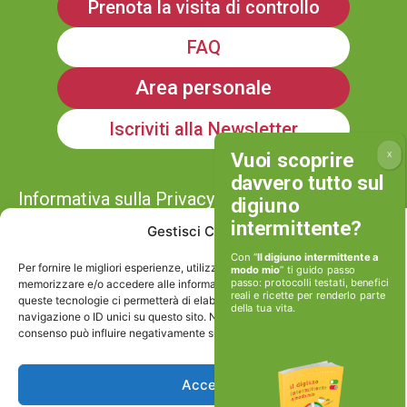
Prenota la visita di controllo
FAQ
Area personale
Iscriviti alla Newsletter
Informativa sulla Privacy
Gestisci Consenso
Cookie policy
Con “
Il digiuno intermittente a
Per fornire le migliori esperienze, utilizziamo tecnologie come i cookie per
modo mio
” ti guido passo
passo: protocolli testati, benefici
memorizzare e/o accedere alle informazioni del dispositivo. Il consenso a
reali e ricette per renderlo parte
queste tecnologie ci permetterà di elaborare dati come il comportamento di
Viviamoinforma stp srl
della tua vita.
navigazione o ID unici su questo sito. Non acconsentire o ritirare il
P.IVA e Cod.Fisc: 17506171002
consenso può influire negativamente su alcune caratteristiche e funzioni.
Via Caio Canuleio 127, Roma
Accetta