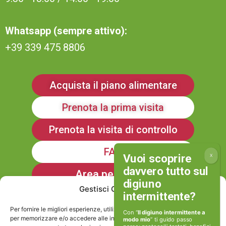
Whatsapp (sempre attivo):
+39 339 475 8806
Acquista il piano alimentare
Prenota la prima visita
Prenota la visita di controllo
FAQ
Area personale
Gestisci Consenso
Iscriviti alla Newsletter
Per fornire le migliori esperienze, utilizziamo tecnologie come i cookie
Con “
Il digiuno intermittente a
per memorizzare e/o accedere alle informazioni del dispositivo. Il
modo mio
” ti guido passo