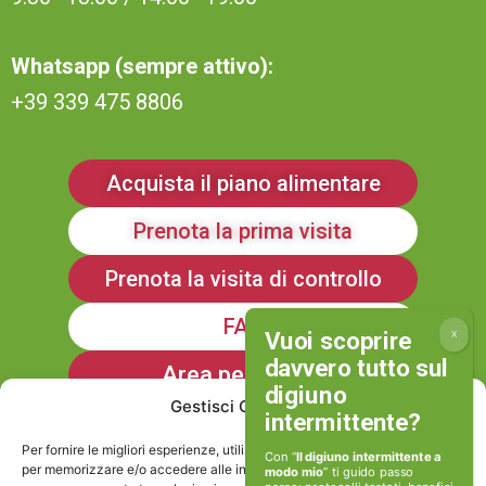
Whatsapp (sempre attivo):
+39 339 475 8806
Acquista il piano alimentare
Prenota la prima visita
Prenota la visita di controllo
FAQ
Area personale
Gestisci Consenso
Iscriviti alla Newsletter
Per fornire le migliori esperienze, utilizziamo tecnologie come i cookie
Con “
Il digiuno intermittente a
per memorizzare e/o accedere alle informazioni del dispositivo. Il
modo mio
” ti guido passo