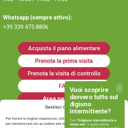
Whatsapp (sempre attivo):
+39 339 475 8806
Acquista il piano alimentare
Prenota la prima visita
Prenota la visita di controllo
FAQ
Area personale
Gestisci Consenso
Iscriviti alla Newsletter
Per fornire le migliori esperienze, utilizziamo tecnologie come i cookie
Con “
Il digiuno intermittente a
per memorizzare e/o accedere alle informazioni del dispositivo. Il
modo mio
” ti guido passo