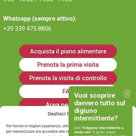
Whatsapp (sempre attivo):
+39 339 475 8806
Acquista il piano alimentare
Prenota la prima visita
Prenota la visita di controllo
FAQ
Area personale
Gestisci Consenso
Iscriviti alla Newsletter
Per fornire le migliori esperienze, utilizziamo tecnologie come i cookie
Con “
Il digiuno intermittente a
per memorizzare e/o accedere alle informazioni del dispositivo. Il
modo mio
” ti guido passo