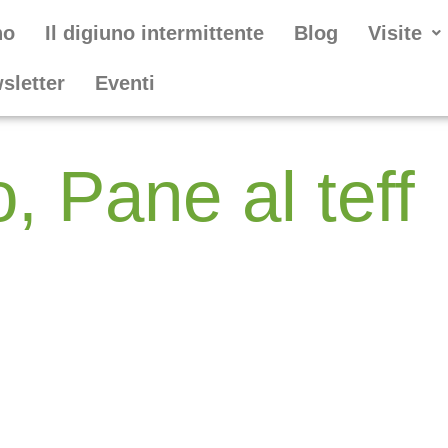
no
Il digiuno intermittente
Blog
Visite
wsletter
Eventi
, Pane al teff