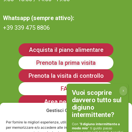
Whatsapp (sempre attivo):
+39 339 475 8806
Acquista il piano alimentare
Prenota la prima visita
Prenota la visita di controllo
FAQ
Area personale
Gestisci Consenso
Iscriviti alla Newsletter
Per fornire le migliori esperienze, utilizziamo tecnologie come i cookie
Con “
Il digiuno intermittente a
per memorizzare e/o accedere alle informazioni del dispositivo. Il
modo mio
” ti guido passo