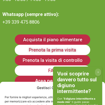
Whatsapp (sempre attivo):
+39 339 475 8806
Acquista il piano alimentare
Prenota la prima visita
Prenota la visita di controllo
FAQ
Area personale
Gestisci Consenso
Iscriviti alla Newsletter
Per fornire le migliori esperienze, utilizziamo tecnologie come i cookie
Con “
Il digiuno intermittente a
per memorizzare e/o accedere alle informazioni del dispositivo. Il
modo mio
” ti guido passo