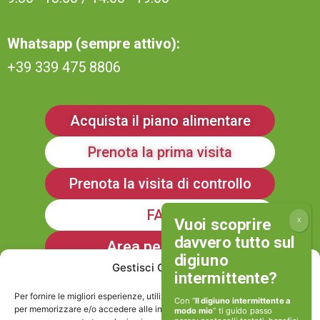
Whatsapp (sempre attivo):
+39 339 475 8806
Acquista il piano alimentare
Prenota la prima visita
Prenota la visita di controllo
FAQ
Area personale
Gestisci Consenso
Iscriviti alla Newsletter
Per fornire le migliori esperienze, utilizziamo tecnologie come i cookie
Con “
Il digiuno intermittente a
per memorizzare e/o accedere alle informazioni del dispositivo. Il
modo mio
” ti guido passo