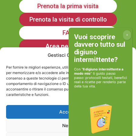
Prenota la prima visita
Prenota la visita di controllo
FAQ
Area personale
Gestisci Consenso
Iscriviti alla Newsletter
Per fornire le migliori esperienze, utilizziamo tecnologie come i cookie
Con “
Il digiuno intermittente a
per memorizzare e/o accedere alle informazioni del dispositivo. Il
modo mio
” ti guido passo
passo: protocolli testati, benefici
consenso a queste tecnologie ci permetterà di elaborare dati come il
reali e ricette per renderlo parte
Informativa sulla Privacy
comportamento di navigazione o ID unici su questo sito. Non
della tua vita.
acconsentire o ritirare il consenso può influire negativamente su alcune
caratteristiche e funzioni.
Cookie policy
Accetta
Viviamoinforma stp srl
Nega
P.IVA e Cod.Fisc: 17506171002