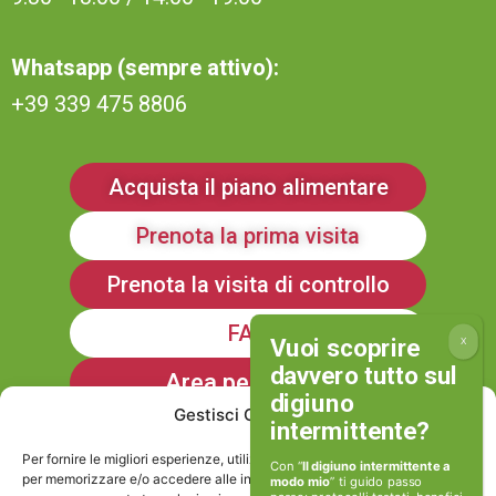
Whatsapp (sempre attivo):
+39 339 475 8806
Acquista il piano alimentare
Prenota la prima visita
Prenota la visita di controllo
FAQ
Area personale
Gestisci Consenso
Iscriviti alla Newsletter
Per fornire le migliori esperienze, utilizziamo tecnologie come i cookie
Con “
Il digiuno intermittente a
per memorizzare e/o accedere alle informazioni del dispositivo. Il
modo mio
” ti guido passo