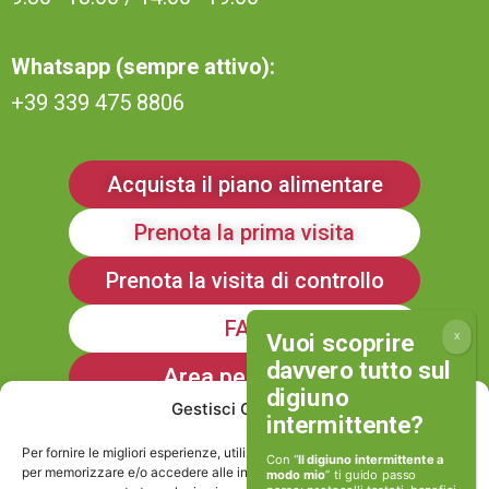
Whatsapp (sempre attivo):
+39 339 475 8806
Acquista il piano alimentare
Prenota la prima visita
Prenota la visita di controllo
FAQ
Area personale
Gestisci Consenso
Iscriviti alla Newsletter
Per fornire le migliori esperienze, utilizziamo tecnologie come i cookie
Con “
Il digiuno intermittente a
per memorizzare e/o accedere alle informazioni del dispositivo. Il
modo mio
” ti guido passo