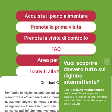
Acquista il piano alimentare
Prenota la prima visita
Prenota la visita di controllo
FAQ
Area personale
Iscriviti alla Newsletter
Gestisci Consenso
Informativa sulla Privacy
Con “
Il digiuno intermittente a
Per fornire le migliori esperienze, utilizziamo tecnologie come i cookie per
modo mio
” ti guido passo
passo: protocolli testati, benefici
memorizzare e/o accedere alle informazioni del dispositivo. Il consenso a
reali e ricette per renderlo parte
queste tecnologie ci permetterà di elaborare dati come il comportamento di
della tua vita.
Cookie policy
navigazione o ID unici su questo sito. Non acconsentire o ritirare il
consenso può influire negativamente su alcune caratteristiche e funzioni.