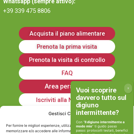
Whatsapp (sempre attivo):
+39 339 475 8806
Acquista il piano alimentare
Prenota la prima visita
Prenota la visita di controllo
FAQ
Area personale
Iscriviti alla Newsletter
Gestisci Consenso
Informativa sulla Privacy
Con “
Il digiuno intermittente a
Per fornire le migliori esperienze, utilizziamo tecnologie come i cookie per
modo mio
” ti guido passo
passo: protocolli testati, benefici
memorizzare e/o accedere alle informazioni del dispositivo. Il consenso a