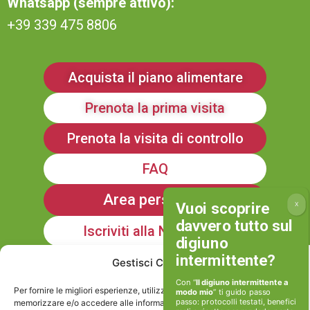
Whatsapp (sempre attivo):
+39 339 475 8806
Acquista il piano alimentare
Prenota la prima visita
Prenota la visita di controllo
FAQ
Area personale
Iscriviti alla Newsletter
Gestisci Consenso
Informativa sulla Privacy
Con “
Il digiuno intermittente a
Per fornire le migliori esperienze, utilizziamo tecnologie come i cookie per
modo mio
” ti guido passo
passo: protocolli testati, benefici
memorizzare e/o accedere alle informazioni del dispositivo. Il consenso a