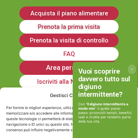
Acquista il piano alimentare
Prenota la prima visita
Prenota la visita di controllo
FAQ
Area personale
Iscriviti alla Newsletter
Gestisci Consenso
Informativa sulla Privacy
Con “
Il digiuno intermittente a
Per fornire le migliori esperienze, utilizziamo tecnologie come i cookie per
modo mio
” ti guido passo
passo: protocolli testati, benefici
memorizzare e/o accedere alle informazioni del dispositivo. Il consenso a
reali e ricette per renderlo parte
queste tecnologie ci permetterà di elaborare dati come il comportamento di
della tua vita.
Cookie policy
navigazione o ID unici su questo sito. Non acconsentire o ritirare il
consenso può influire negativamente su alcune caratteristiche e funzioni.