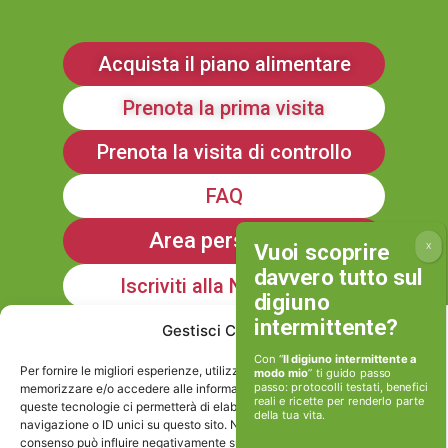
Acquista il piano alimentare
Prenota la prima visita
Prenota la visita di controllo
FAQ
Area personale
Iscriviti alla Newsletter
Gestisci Consenso
Informativa sulla Privacy
Con “
Il digiuno intermittente a
Per fornire le migliori esperienze, utilizziamo tecnologie come i cookie per
modo mio
” ti guido passo
passo: protocolli testati, benefici
memorizzare e/o accedere alle informazioni del dispositivo. Il consenso a
reali e ricette per renderlo parte
queste tecnologie ci permetterà di elaborare dati come il comportamento di
della tua vita.
Cookie policy
navigazione o ID unici su questo sito. Non acconsentire o ritirare il
consenso può influire negativamente su alcune caratteristiche e funzioni.