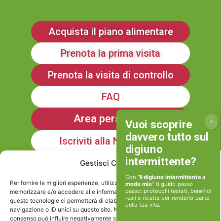
Acquista il piano alimentare
Prenota la prima visita
Prenota la visita di controllo
FAQ
Area personale
Iscriviti alla Newsletter
Gestisci Consenso
Informativa sulla Privacy
Con “
Il digiuno intermittente a
Per fornire le migliori esperienze, utilizziamo tecnologie come i cookie per
modo mio
” ti guido passo
passo: protocolli testati, benefici
memorizzare e/o accedere alle informazioni del dispositivo. Il consenso a
reali e ricette per renderlo parte
queste tecnologie ci permetterà di elaborare dati come il comportamento di
della tua vita.
Cookie policy
navigazione o ID unici su questo sito. Non acconsentire o ritirare il
consenso può influire negativamente su alcune caratteristiche e funzioni.