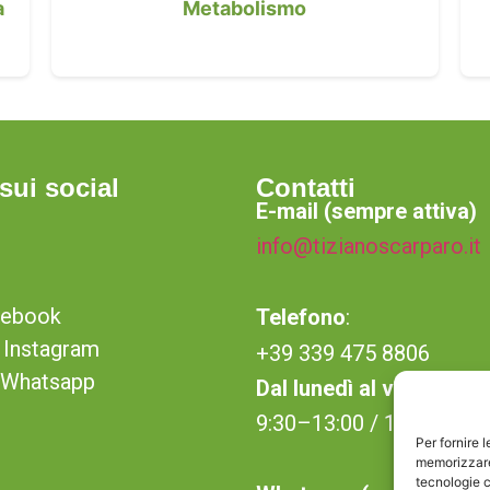
a
Metabolismo
sui social
Contatti
E-mail (sempre attiva)
info@tizianoscarparo.it
cebook
Telefono
:
Instagram
+39 339 475 8806
u Whatsapp
Dal lunedì al venerdì
9:30–13:00 / 14:00–19:
Per fornire 
memorizzare 
tecnologie c