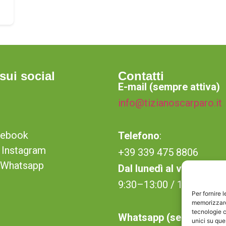
sui social
Contatti
E-mail (sempre attiva)
info@tizianoscarparo.it
cebook
Telefono
:
Instagram
+39 339 475 8806
u Whatsapp
Dal lunedì al venerdì
9:30–13:00 / 14:00–19:
Per fornire 
memorizzare 
tecnologie c
Whatsapp (sempre attiv
unici su que