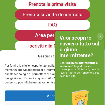
Prenota la prima visita
Prenota la visita di controllo
FAQ
Area personale
Iscriviti alla Newsletter
Gestisci Consenso
Con “
Il digiuno intermittente a
Informativa sulla Privacy
Per fornire le migliori esperienze, utilizziamo tecnologie come i cookie per
modo mio
” ti guido passo
passo: protocolli testati, benefici
memorizzare e/o accedere alle informazioni del dispositivo. Il consenso a
reali e ricette per renderlo parte
queste tecnologie ci permetterà di elaborare dati come il comportamento di
della tua vita.
Cookie policy
navigazione o ID unici su questo sito. Non acconsentire o ritirare il
consenso può influire negativamente su alcune caratteristiche e funzioni.
Viviamoinforma stp srl
Accetta
P.IVA e Cod.Fisc: 17506171002