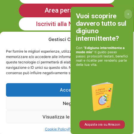
Area personale
Iscriviti alla Newsletter
Gestisci Consenso
Informativa sulla Privacy
Con “
Il digiuno intermittente a
Per fornire le migliori esperienze, utilizziamo tecnologie come i cookie per
modo mio
” ti guido passo
passo: protocolli testati, benefici
memorizzare e/o accedere alle informazioni del dispositivo. Il consenso a
reali e ricette per renderlo parte
queste tecnologie ci permetterà di elaborare dati come il comportamento di
della tua vita.
Cookie policy
navigazione o ID unici su questo sito. Non acconsentire o ritirare il
consenso può influire negativamente su alcune caratteristiche e funzioni.
Viviamoinforma stp srl
P.IVA e Cod.Fisc: 17506171002
Accetta
Nega
Via Caio Canuleio 127, Roma
Visualizza le preferenze
Acquista ora su Amazon
Cookie Policy
Privacy Policy